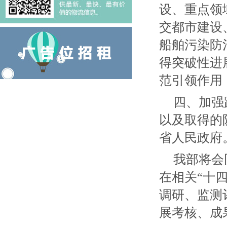
设、重点领
交都市建设
船舶污染防
得突破性进
范引领作用
四、加强
以及取得的
省人民政府
我部将会
在相关“十
调研、监测
展考核、成