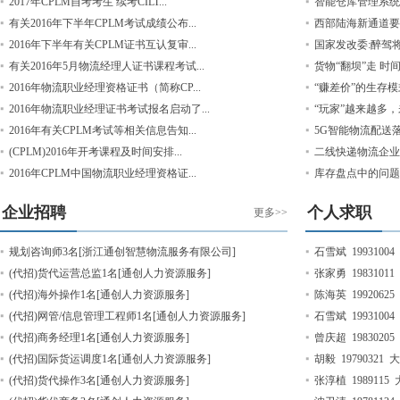
2017年CPLM自考考生 续考CILT...
智能仓库管理系统
有关2016年下半年CPLM考试成绩公布...
西部陆海新通道要
2016年下半年有关CPLM证书互认复审...
国家发改委:醉驾将
有关2016年5月物流经理人证书课程考试...
货物“翻坝”走 时
2016年物流职业经理资格证书（简称CP...
“赚差价”的生存模
2016年物流职业经理证书考试报名启动了...
“玩家”越来越多
2016年有关CPLM考试等相关信息告知...
5G智能物流配送落
(CPLM)2016年开考课程及时间安排...
二线快递物流企业
2016年CPLM中国物流职业经理资格证...
库存盘点中的问题
企业招聘
个人求职
更多>>
规划咨询师3名[浙江通创智慧物流服务有限公司]
石雪斌 19931004
(代招)货代运营总监1名[通创人力资源服务]
张家勇 19831011
(代招)海外操作1名[通创人力资源服务]
陈海英 19920625
(代招)网管/信息管理工程师1名[通创人力资源服务]
石雪斌 19931004
(代招)商务经理1名[通创人力资源服务]
曾庆超 19830205
(代招)国际货运调度1名[通创人力资源服务]
胡毅 19790321 
(代招)货代操作3名[通创人力资源服务]
张淳植 1989115