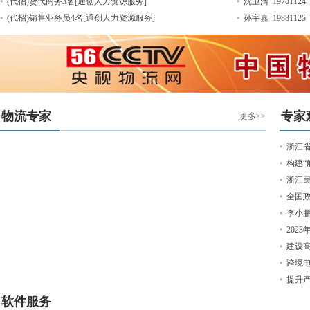
(代招)货代商务3名[通创人力资源服务]
沈卫清 19781124
(代招)销售业务员4名[通创人力资源服务]
孙宇嘉 19881125
物流专家
专家
更多>>
浙江省
构建“
浙江
全国政
李小鹏
202
建设
跨境
提升
软件服务