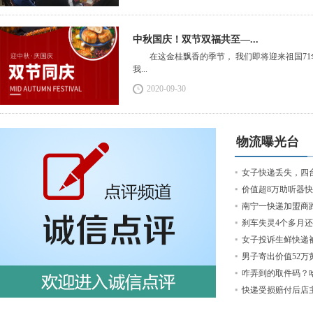
中秋国庆！双节双福共至—...
在这金桂飘香的季节， 我们即将迎来祖国71华
我...
2020-09-30
物流曝光台
女子快递丢失，四台
价值超8万助听器快递
南宁一快递加盟商跑
刹车失灵4个多月还
女子投诉生鲜快递被放
男子寄出价值52万
咋弄到的取件码？哈
快递受损赔付后店主