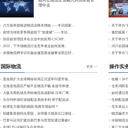
如何让物流企业融入到供应链管
理中去
六方面举措推进物流业降本增效——专访国家...
关于举办“
疫情为传统零售商超按下“加速键”——专访...
邀您观展
供应链管理技术在企业中的应用-CSCMP...
关于举办“
2019，下半场物流行业竞争者业如何发展...
2025全
央视物流网专访百融金服普惠金融事业部总经...
关于举办“2
国际物流
操作实
更多>>
普洛斯扩大全球网络布局正式进军印度市场 ...
收藏！56
北海道地震后产能不足物流不畅 各超市和便...
仓库消防
大阪关西机场关闭给物流造成影响 日本厂商...
如何通过
沃尔玛申请区块链配送系统专利 用于配送设...
生鲜配送路
欧洲实力最强的德国 电商市场如何？
无车承运
拟建集装箱码头受阻，全球最大煤炭出口港纽...
物流骗术
巴拿马运河扩建后新巴拿马型货轮通过量破4...
冷链物流
全球LPG运输巨头合并声起
第三方仓