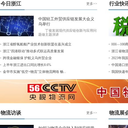
今日浙江
行业快
更多>>
中国轻工外贸供应链发展大会义
乌举行
丁俊发就现代供应链创新与应用问
题做主题演讲
浙江省醇氢船舶产业技术创新联盟在嘉兴成立
HH—10
浙江“四港联动”推动多式联运高质量发展
浙江省物流行
跨境金融银保 护航义乌外贸企业
2023年我
上半年浙江进出口同比增长8.6%
中国港口
金华市实施“低空+物流”立体物流网络 畅...
我国快递年业
物流访谈
物流展
更多>>