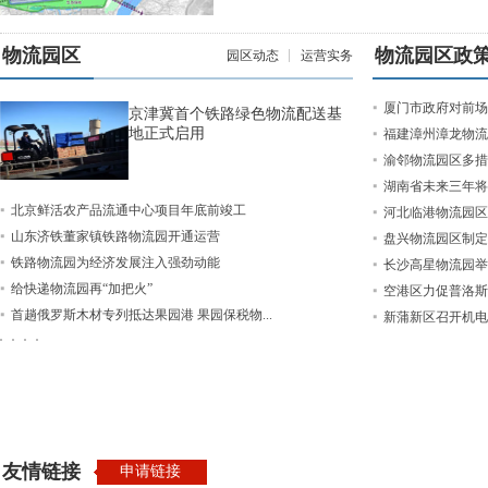
物流园区
物流园区政
园区动态
运营实务
厦门市政府对前场
京津冀首个铁路绿色物流配送基
地正式启用
福建漳州漳龙物流园
渝邻物流园区多措
湖南省未来三年将
北京鲜活农产品流通中心项目年底前竣工
河北临港物流园区
山东济铁董家镇铁路物流园开通运营
盘兴物流园区制定
铁路物流园为经济发展注入强劲动能
长沙高星物流园举
给快递物流园再“加把火”
空港区力促普洛斯
首趟俄罗斯木材专列抵达果园港 果园保税物...
新蒲新区召开机电
友情链接
申请链接