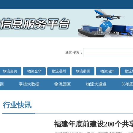
新闻搜索：
物流嘉兴
物流金华
物流温州
物流衢州
物流湖州
物流
训
零担大数据
物流园区
物流大通道
56地
行业快讯
福建年底前建设200个共