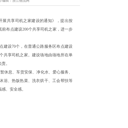
 作者/编辑：浙江物流网
开展共享司机之家建设的通知》，提出按
底前布点建设200个共享司机之家，进一步
建设70个，在普通公路服务区布点建设
0个共享司机之家。建设场地由场地所在单
负责。
暂休息、车货安保、净化水、爱心服务、
沐浴、热饭热菜、洗衣烘干、工会帮扶等
福感、安全感。