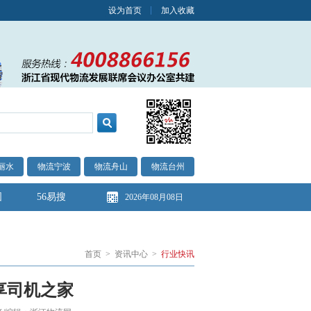
设为首页
加入收藏
丽水
物流宁波
物流舟山
物流台州
图
56易搜
2026年08月08日
首页
>
资讯中心
>
行业快讯
享司机之家