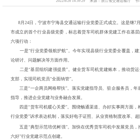
2022/8/26 14:39:29 来源：浙江省交通运输
8月24日，宁波市宁海县交通运输行业党委正式成立。这是继7月
市成立的首个行业县级党委，标志着货车司机群体党建工作在基层
六项行动：
一是“行业党委领航护航”。今年实现县级行业党委全覆盖，建
论研讨、问题解决等方面作用。
二是“基层组织建强提质”。健全货车司机党建账本，推动货运
支部，实现司机党员“全面纳管”。
三是“一企两员网格帮扶”。落实党建指导员、驻企服务员，年底
指导，推进企业党建与业务融合发展。
四是“货车司机暖心关爱”。围绕畅通渠道、办好实事两方面，构建
行业党委”诉求表达机制，落实好电子证照、从业资格制度改革、
五是“典型示范培优树强”。加快在优秀货车司机中发展党员，推
六好”行业党建示范点创建。