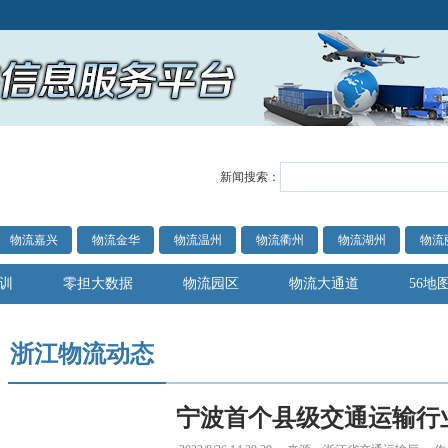
新闻搜索：
物流嘉兴
物流金华
物流温州
物流衢州
物流湖州
物流
训
零担大数据
物流园区
物流大通道
56地
浙江物流动态
宁波首个县级交通运输行