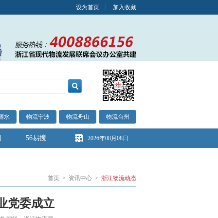
设为首页
加入收藏
丽水
物流宁波
物流舟山
物流台州
图
56易搜
2026年08月08日
首页
>
资讯中心
>
浙江物流动态
业党委成立