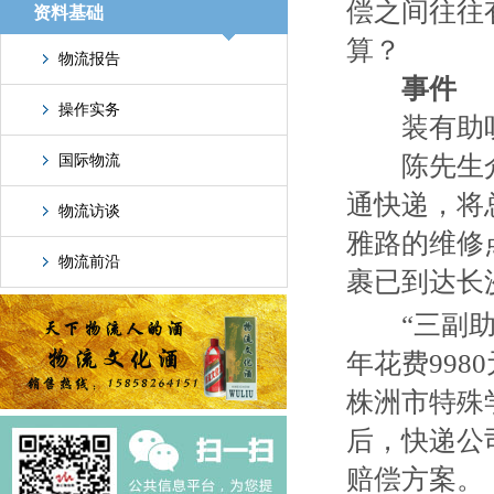
偿之间往往
资料基础
算？
物流报告
事
件
操作实务
装有助听器
陈先生介绍
国际物流
通快递，将
物流访谈
雅路的维修点
物流前沿
裹已到达长
“三副助听器
年花费998
株洲市特殊
后，快递公
赔偿方案。