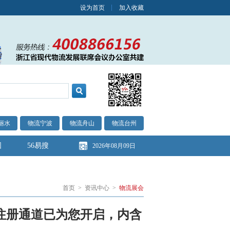
设为首页
加入收藏
丽水
物流宁波
物流舟山
物流台州
图
56易搜
2026年08月09日
首页
>
资讯中心
>
物流展会
众注册通道已为您开启，内含