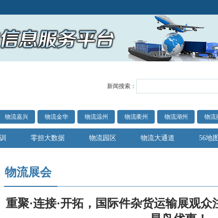
新闻搜索：
物流嘉兴
物流金华
物流温州
物流衢州
物流湖州
物流
训
零担大数据
物流园区
物流大通道
56地
物流展会
重聚·连接·开拓，国际件杂货运输展观