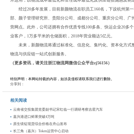
术运用，以物流成本最低化和管理成本最低化及供应链措施惠及制
经过20多年发展，目前新颜物流在职员工160名，下设杭州第
部、颜子管理研究所、贵阳分公司、成都分公司、重庆分公司、广州
营网点。此外，公司还拥有合作优质专线100多条、快运企业20多个
业客户，1万多平米的仓储面积，2018年营业额达5亿元。
未来，新颜物流将通过标准化、信息化、集约化、资本化方式整
物流与供应链一站式创新服务。
（更多资讯，请关注浙江物流网微信公众平台zj56156）
特别声明：本网站转载的内容，如涉及侵权请联系我们进行删除。
分享到：
相关阅读
云南省交投集团党委副书记宋红临一行调研考察吉星汽车
嘉兴港进口鲜果突破4万吨
原生镁锭现货综合价格在舟山发布
长三角（嘉兴）Token运营中心启动