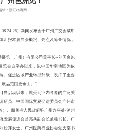
日，广州琶洲见！
作者/编辑：浙江物流网
08.24-26）新闻发布会于广州广交会威斯
体汇报本届展会概况、亮点及筹备情况，
览（广州）有限公司董事长--刘国良以
展览会自举办以来，以中国华南地区为依
展、促进区域产业转型升级，发挥了重要
，展品范围更全面。”
目自启动以来，就受到业内各界的广泛关
调研员、中国国际贸易促进委员会广州市
管）、四川省人民政府驻广州办事处-泸州
流发展促进会曾亮兵副会长兼秘书长、广
刘松萍女士、广州医药行业协会党支部书