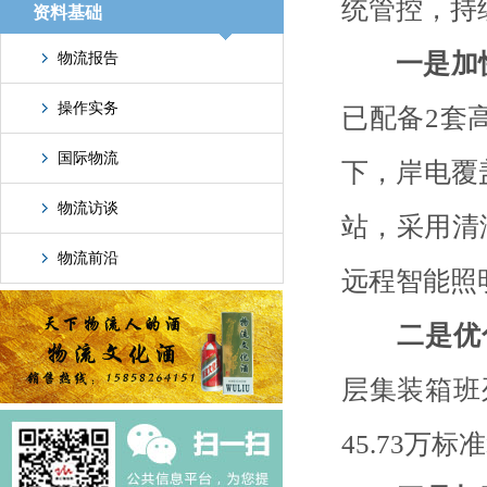
统管控，持
资料基础
一是加
物流报告
操作实务
已配备2套
国际物流
下，岸电覆盖
物流访谈
站，采用清
物流前沿
远程智能照明
二是优
层集装箱班
45.73万标