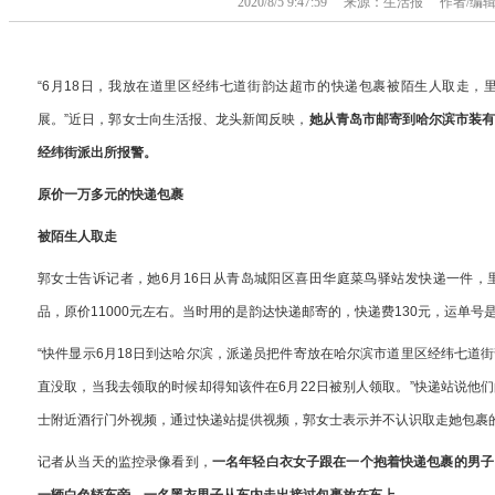
2020/8/5 9:47:59 来源：生活报 作者
“6月18日，我放在道里区经纬七道街韵达超市的快递包裹被陌生人取走，
展。”近日，郭女士向生活报、龙头新闻反映，
她从青岛市邮寄到哈尔滨市装
经纬街派出所报警。
原价一万多元的快递包裹
被陌生人取走
郭女士告诉记者，她6月16日从青岛城阳区喜田华庭菜鸟驿站发快递一件，
品，原价11000元左右。当时用的是韵达快递邮寄的，快递费130元，运单号是430
“快件显示6月18日到达哈尔滨，派递员把件寄放在哈尔滨市道里区经纬七道
直没取，当我去领取的时候却得知该件在6月22日被别人领取。”快递站说他
士附近酒行门外视频，通过快递站提供视频，郭女士表示并不认识取走她包裹
记者从当天的监控录像看到，
一名年轻白衣女子跟在一个抱着快递包裹的男子