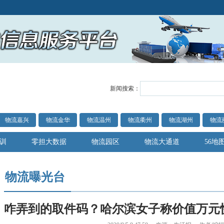
新闻搜索：
物流嘉兴
物流金华
物流温州
物流衢州
物流湖州
物流
训
零担大数据
物流园区
物流大通道
56地
物流曝光台
咋弄到的取件码？哈尔滨女子称价值万元