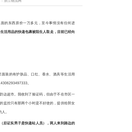
/编辑：浙江物流网
里面的东西原价一万多元，至今事情没有任何进
有生活用品的快递包裹被陌生人取走，目前已经向
里面装的有护肤品、口红、香水、酒具等生活用
6293497333。
街韵达超市。我收到了验证码，但由于不在市区一
们的监控只有那两个小时是不好使的，提供给郭女
的人。
（后证实男子是快递站人员），两人来到路边的