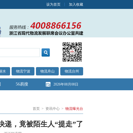
设为首页
加入收藏
丽水
物流宁波
物流舟山
物流台州
图
56易搜
2026年08月08日
首页
>
资讯中心
>
物流曝光台
快递，竟被陌生人“提走”了