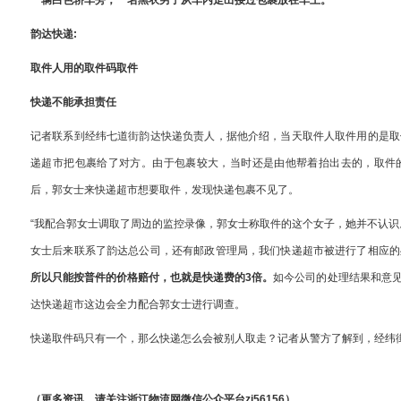
一辆白色轿车旁，一名黑衣男子从车内走出接过包裹放在车上。
韵达快递:
取件人用的取件码取件
快递不能承担责任
记者联系到经纬七道街韵达快递负责人，据他介绍，当天取件人取件用的是取
递超市把包裹给了对方。由于包裹较大，当时还是由他帮着抬出去的，取件
后，郭女士来快递超市想要取件，发现快递包裹不见了。
“我配合郭女士调取了周边的监控录像，郭女士称取件的这个女子，她并不认识
女士后来联系了韵达总公司，还有邮政管理局，我们快递超市被进行了相应的
所以只能按普件的价格赔付，也就是快递费的3倍。
如今公司的处理结果和意
达快递超市这边会全力配合郭女士进行调查。
快递取件码只有一个，那么快递怎么会被别人取走？记者从警方了解到，经纬
（更多资讯，请关注浙江物流网微信公众平台zj56156）