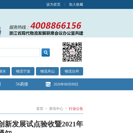
设为首页
加入收藏
丽水
物流宁波
物流舟山
物流台州
图
56易搜
2026年08月09日
首页
>
资讯中心
>
行业公告
创新发展试点验收暨2021年