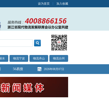
设为首页
加入收藏
丽水
物流宁波
物流舟山
物流台州
图
56易搜
2026年08月07日