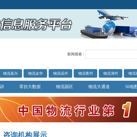
新闻搜索：
物流嘉兴
物流金华
物流温州
物流衢州
物流湖州
物流
训
零担大数据
物流园区
物流大通道
56地
咨询机构展示