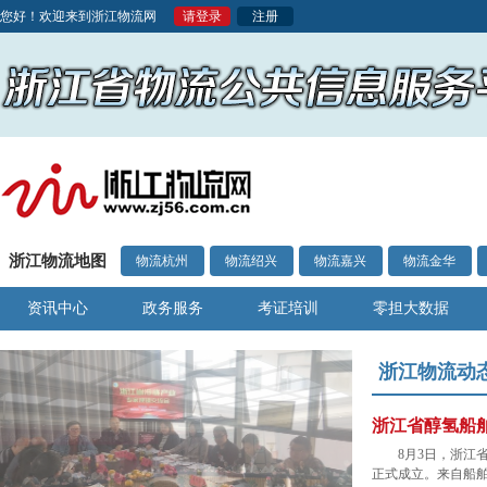
您好！欢迎来到浙江物流网
请登录
注册
浙江物流地图
物流杭州
物流绍兴
物流嘉兴
物流金华
资讯中心
政务服务
考证培训
零担大数据
浙江物流动
浙江省醇氢船
8月3日，浙江
正式成立。来自船舶