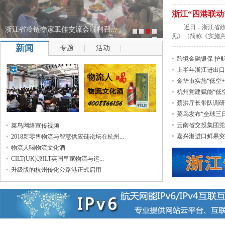
浙江“四港联
近日，浙江省
浙江省冷链专家工作交流会顺利召...
见》（简称《实施意
新闻
专题
活动
跨境金融银保 护
上半年浙江进出口同
金华市实施“低空+
杭州党建赋能“低空
蔡洪厅长带队调研“
菜鸟发布“全球三日
云南省交投集团党
菜鸟网络宣传视频
嘉兴港进口鲜果突
2018新零售物流与智慧供应链论坛在杭州...
物流人喝物流文化酒
CILT(UK)原ILT英国皇家物流与运...
升级版的杭州传化公路港正式启用