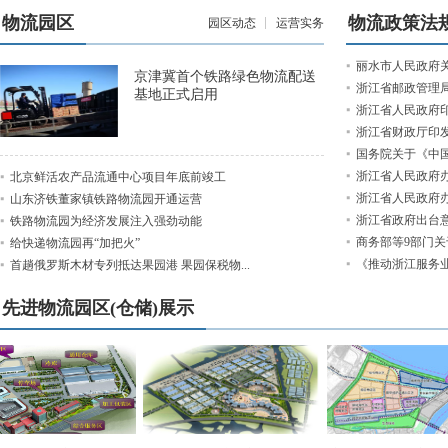
物流园区
物流政策法
园区动态
运营实务
丽水市人民政府关
京津冀首个铁路绿色物流配送
浙江省邮政管理局
基地正式启用
浙江省人民政府印
浙江省财政厅印发
国务院关于《中国
浙江省人民政府办
北京鲜活农产品流通中心项目年底前竣工
浙江省人民政府办
山东济铁董家镇铁路物流园开通运营
浙江省政府出台意
铁路物流园为经济发展注入强劲动能
商务部等9部门关
给快递物流园再“加把火”
《推动浙江服务
首趟俄罗斯木材专列抵达果园港 果园保税物...
先进物流园区(仓储)展示