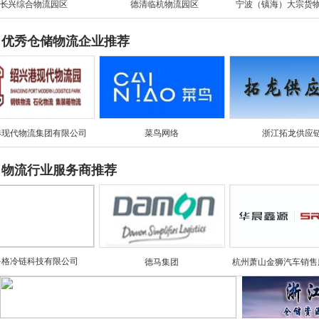
综合物流园区
德清临杭物流园区
宁波（镇海）大宗货物海铁
物流枢纽港
优秀仓储物流企业推荐
物流集团有限公司
菜鸟网络
浙江拓龙供应链
物流行业服务商推荐
链科技有限公司
德马集团
杭州萧山金狮汽车销售服务
公司