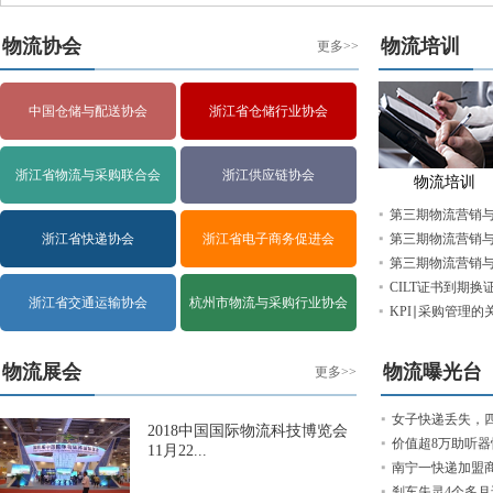
物流协会
物流培训
更多>>
中国仓储与配送协会
浙江省仓储行业协会
浙江省物流与采购联合会
浙江供应链协会
物流培训
第三期物流营销与
浙江省快递协会
浙江省电子商务促进会
第三期物流营销与
第三期物流营销与
CILT证书到期换
浙江省交通运输协会
杭州市物流与采购行业协会
KPI∣采购管理
物流展会
物流曝光台
更多>>
女子快递丢失，四
2018中国国际物流科技博览会
价值超8万助听器快
11月22...
南宁一快递加盟商
刹车失灵4个多月