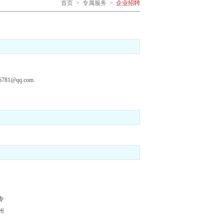
首页
>
专属服务
>
企业招聘
6781@qq.com
专
州