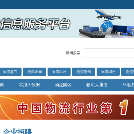
新闻搜索：
物流嘉兴
物流金华
物流温州
物流衢州
物流湖州
物流
训
零担大数据
物流园区
物流大通道
56地
企业招聘