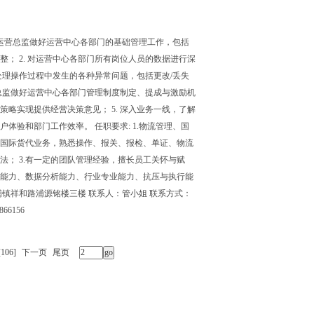
协助运营总监做好运营中心各部门的基础管理工作，包括
； 2. 对运营中心各部门所有岗位人员的数据进行深
处理操作过程中发生的各种异常问题，包括更改/丢失
营总监做好运营中心各部门管理制度制定、提成与激励机
略实现提供经营决策意见； 5. 深入业务一线，了解
验和部门工作效率。 任职要求: 1.物流管理、国
悉国际货代业务，熟悉操作、报关、报检、单证、物流
； 3.有一定的团队管理经验，擅长员工关怀与赋
达能力、数据分析能力、行业专业能力、抗压与执行能
镇祥和路浦源铭楼三楼 联系人：管小姐 联系方式：
866156
[106]
下一页
尾页