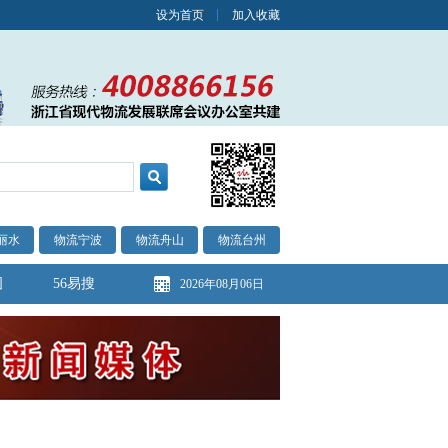
设为首页
加入收藏
丽水
物流宁波
物流舟山
物流台州
图
56易搜
2026年08月06日