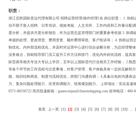
职责：
浙江启胜国际货运代理有限公司 招聘运营经理/操作经理1名 岗位职责： 1. 
但不限于新人招聘、日常培训、绩效考核、人文关怀、工作内容和工作量分配调整
度分析，并提供月度分析报告，作为运营总监管理部门的重要参考依据 3. 协调
单据的处理、更改理货、费用变更、额外费用审批、客户投诉等； 4. 协助运
制优化、内外部流程优化，并及时对运营中心进行综合诊断分析，为总经理整体策
业务难点，协助指导部门员工提升工作方法和技巧，优化内外斜街流程，提高客户体
际贸易等相关专业大专以上学历，五年以上国际货代行业相关工作经验； 2.熟
等各个环节的工作流程与注意事项，对客户管理、客户体验具有一定的见解和方法
能、组织结构再造、制度与流程优化，跨部门沟通协调； 4.具备出色的沟通表
力、复杂问题处理能力、应变协调能力、统筹规划能力。 上班地址：安吉县递铺
0571-88330722 简历投递邮箱：guanwenjun@chasenshipping.com 咨询电话：400-8
首页
上一页
[1]
[2]
[3]
[4]
[5]
[6]
[7]
[8]
[9]
[10]
...