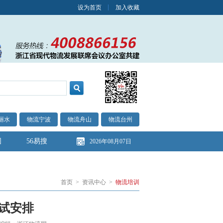
设为首页
加入收藏
丽水
物流宁波
物流舟山
物流台州
图
56易搜
2026年08月07日
首页
>
资讯中心
>
物流培训
考试安排