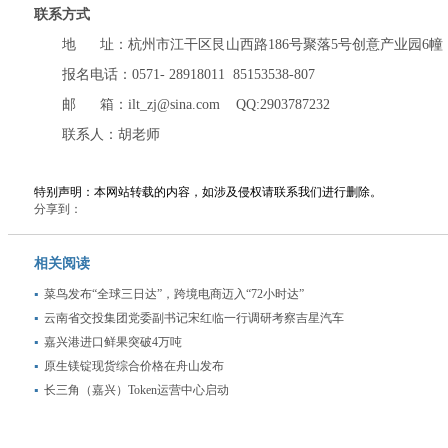
联系方式
地 址：杭州市江干区艮山西路186号聚落5号创意产业园6幢
报名电话：0571- 28918011 85153538-807
邮 箱：ilt_zj@sina.com QQ:2903787232
联系人：胡老师
特别声明：本网站转载的内容，如涉及侵权请联系我们进行删除。
分享到：
相关阅读
菜鸟发布“全球三日达”，跨境电商迈入“72小时达”
云南省交投集团党委副书记宋红临一行调研考察吉星汽车
嘉兴港进口鲜果突破4万吨
原生镁锭现货综合价格在舟山发布
长三角（嘉兴）Token运营中心启动