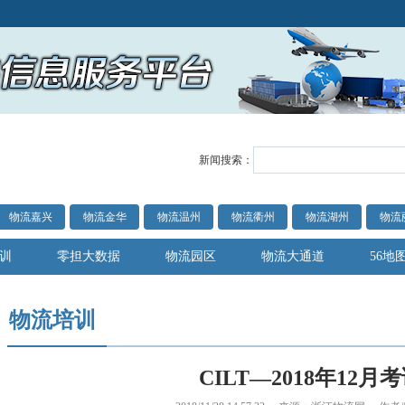
新闻搜索：
物流嘉兴
物流金华
物流温州
物流衢州
物流湖州
物流
训
零担大数据
物流园区
物流大通道
56地
物流培训
CILT—2018年12月