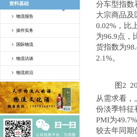
分车型指数
资料基础
大宗商品及
物流报告
0.02%，
操作实务
为96.9点
国际物流
货指数为98
2.1%。
物流访谈
物流前沿
图2 
从需求看，
份淡季特征
PMI为49
较去年同期