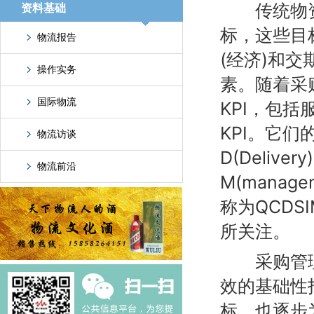
传统物资管
资料基础
标，这些目
物流报告
(经济)和交
操作实务
素。随着采
国际物流
KPI，包
KPI。它们的
物流访谈
D(Delivery
物流前沿
M(mana
称为QCD
所关注。
采购管理K
效的基础性
标，也逐步