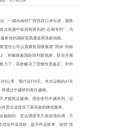
作者/编辑：浙江物流网
驶出，一路向南经广西凭祥口岸出境，最终
首次衔接中欧回程班列的“石棉专列”，为
、服务优的国际贸易通道再添新动能。
责任公司认真聚焦国铁集团“四保”目标
上，积极探索国际班列新线路，联合开展
努力下，高效解决了货物性质鉴定、对外
4公里，预计运行8天。本次运输的41车
，再通过中越班列发往越南。
天才能抵达越南。现在依托中越班列，运
为外贸企业提供了更高效的物流服务。
运输组织、货运调度等方面加强协调，不
步优化作业流程，提升作业效率，按照“优