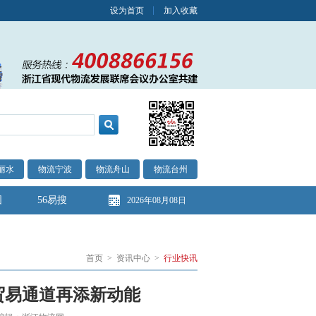
设为首页
加入收藏
丽水
物流宁波
物流舟山
物流台州
图
56易搜
2026年08月08日
首页
>
资讯中心
>
行业快讯
贸易通道再添新动能