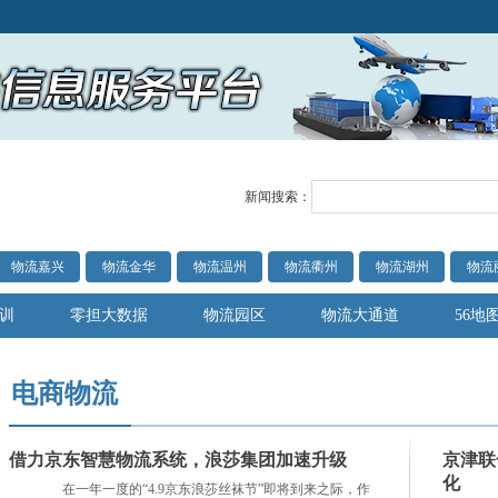
新闻搜索：
物流嘉兴
物流金华
物流温州
物流衢州
物流湖州
物流
训
零担大数据
物流园区
物流大通道
56地
电商物流
借力京东智慧物流系统，浪莎集团加速升级
京津联
化
在一年一度的“4.9京东浪莎丝袜节”即将到来之际，作