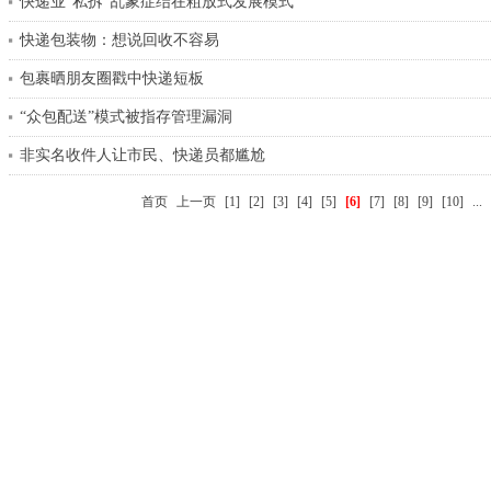
快递业“私拆”乱象症结在粗放式发展模式
快递包装物：想说回收不容易
包裹晒朋友圈戳中快递短板
“众包配送”模式被指存管理漏洞
非实名收件人让市民、快递员都尴尬
首页
上一页
[1]
[2]
[3]
[4]
[5]
[6]
[7]
[8]
[9]
[10]
...