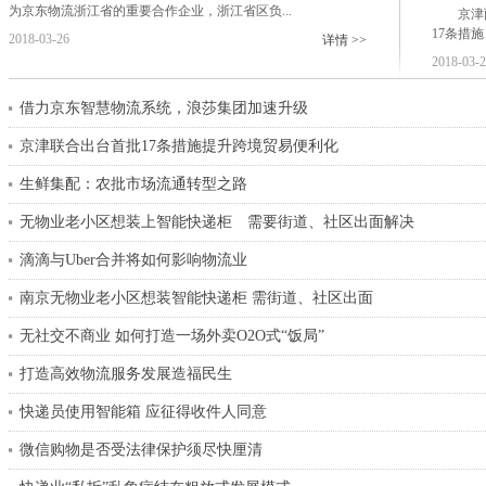
为京东物流浙江省的重要合作企业，浙江省区负...
京津
17条措
2018-03-26
详情 >>
2018-03-
借力京东智慧物流系统，浪莎集团加速升级
京津联合出台首批17条措施提升跨境贸易便利化
生鲜集配：农批市场流通转型之路
无物业老小区想装上智能快递柜 需要街道、社区出面解决
滴滴与Uber合并将如何影响物流业
南京无物业老小区想装智能快递柜 需街道、社区出面
无社交不商业 如何打造一场外卖O2O式“饭局”
打造高效物流服务发展造福民生
快递员使用智能箱 应征得收件人同意
微信购物是否受法律保护须尽快厘清