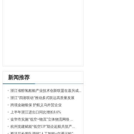
新闻推荐
浙江省醇氢船舶产业技术创新联盟在嘉兴成...
浙江“四港联动”推动多式联运高质量发展
跨境金融银保 护航义乌外贸企业
上半年浙江进出口同比增长8.6%
金华市实施“低空+物流”立体物流网络 ...
杭州党建赋能“低空UP”助企起航共筑产...
蔡洪厅长带队调研“人工智能+交通运输”...