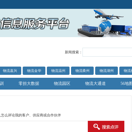
新闻搜索：
物流嘉兴
物流金华
物流温州
物流衢州
物流湖州
物流
训
零担大数据
物流园区
物流大通道
56地
人怎么评论我的客户、供应商或合作伙伴