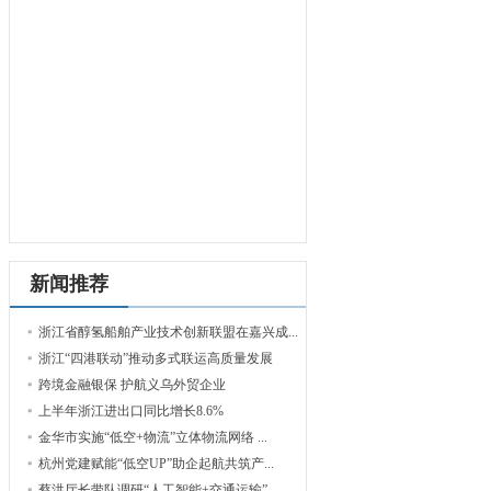
新闻推荐
浙江省醇氢船舶产业技术创新联盟在嘉兴成...
浙江“四港联动”推动多式联运高质量发展
跨境金融银保 护航义乌外贸企业
上半年浙江进出口同比增长8.6%
金华市实施“低空+物流”立体物流网络 ...
杭州党建赋能“低空UP”助企起航共筑产...
蔡洪厅长带队调研“人工智能+交通运输”...