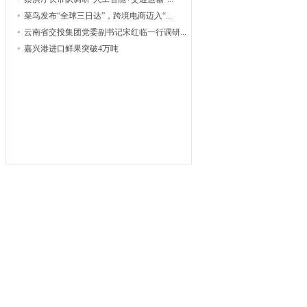
菜鸟发布“全球三日达”，跨境电商迈入“...
云南省交投集团党委副书记宋红临一行调研...
嘉兴港进口鲜果突破4万吨