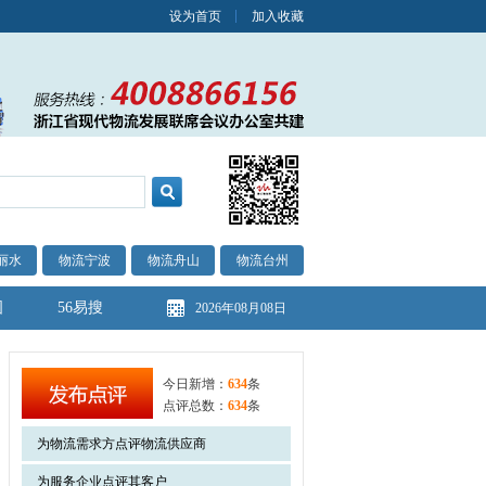
设为首页
加入收藏
丽水
物流宁波
物流舟山
物流台州
图
56易搜
2026年08月08日
今日新增：
634
条
点评总数：
634
条
为物流需求方点评物流供应商
为服务企业点评其客户