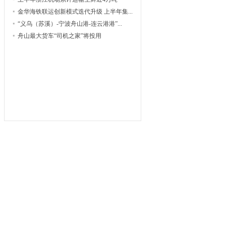
金华海铁联运创新模式迭代升级 上半年集...
“义乌（苏溪）-宁波舟山港-连云港港”...
舟山最大货车“司机之家”将投用