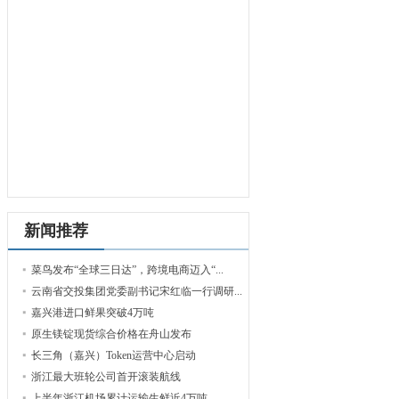
新闻推荐
菜鸟发布“全球三日达”，跨境电商迈入“...
云南省交投集团党委副书记宋红临一行调研...
嘉兴港进口鲜果突破4万吨
原生镁锭现货综合价格在舟山发布
长三角（嘉兴）Token运营中心启动
浙江最大班轮公司首开滚装航线
上半年浙江机场累计运输生鲜近4万吨