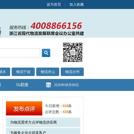
设为首页
加入收藏
丽水
物流宁波
物流舟山
物流台州
图
56易搜
2026年08月06日
今日新增：
634
条
点评总数：
634
条
为物流需求方点评物流供应商
为服务企业点评其客户