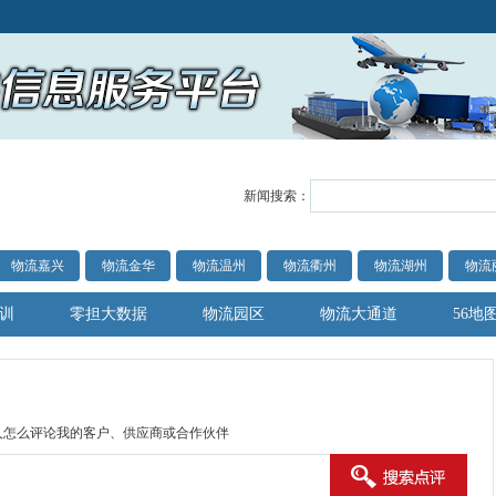
新闻搜索：
物流嘉兴
物流金华
物流温州
物流衢州
物流湖州
物流
训
零担大数据
物流园区
物流大通道
56地
人怎么评论我的客户、供应商或合作伙伴