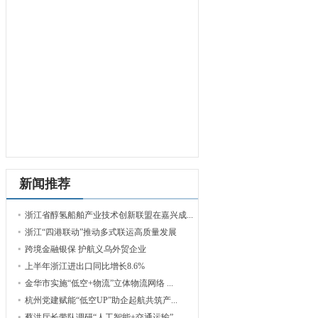
新闻推荐
浙江省醇氢船舶产业技术创新联盟在嘉兴成...
浙江“四港联动”推动多式联运高质量发展
跨境金融银保 护航义乌外贸企业
上半年浙江进出口同比增长8.6%
金华市实施“低空+物流”立体物流网络 ...
杭州党建赋能“低空UP”助企起航共筑产...
蔡洪厅长带队调研“人工智能+交通运输”...