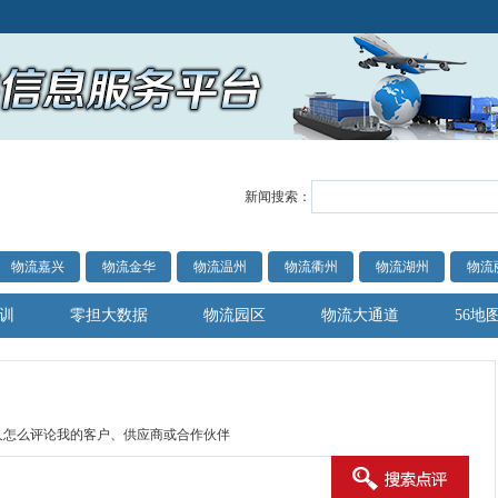
新闻搜索：
物流嘉兴
物流金华
物流温州
物流衢州
物流湖州
物流
训
零担大数据
物流园区
物流大通道
56地
人怎么评论我的客户、供应商或合作伙伴