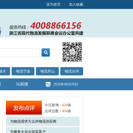
设为首页
加入收藏
丽水
物流宁波
物流舟山
物流台州
图
56易搜
2026年08月09日
今日新增：
634
条
点评总数：
634
条
为物流需求方点评物流供应商
为服务企业点评其客户