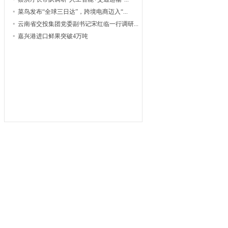
菜鸟发布“全球三日达”，跨境电商迈入“...
云南省交投集团党委副书记宋红临一行调研...
嘉兴港进口鲜果突破4万吨