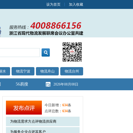
设为首页
加入收藏
丽水
物流宁波
物流舟山
物流台州
图
56易搜
2026年08月08日
今日新增：
634
条
点评总数：
634
条
为物流需求方点评物流供应商
为服务企业点评其客户