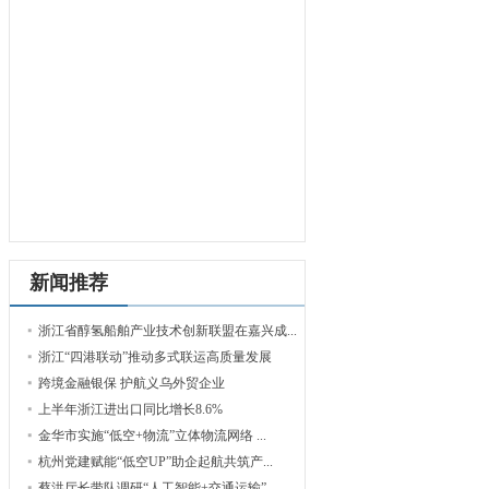
新闻推荐
浙江省醇氢船舶产业技术创新联盟在嘉兴成...
浙江“四港联动”推动多式联运高质量发展
跨境金融银保 护航义乌外贸企业
上半年浙江进出口同比增长8.6%
金华市实施“低空+物流”立体物流网络 ...
杭州党建赋能“低空UP”助企起航共筑产...
蔡洪厅长带队调研“人工智能+交通运输”...