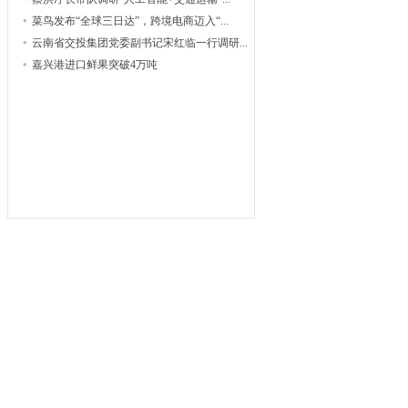
菜鸟发布“全球三日达”，跨境电商迈入“...
云南省交投集团党委副书记宋红临一行调研...
嘉兴港进口鲜果突破4万吨