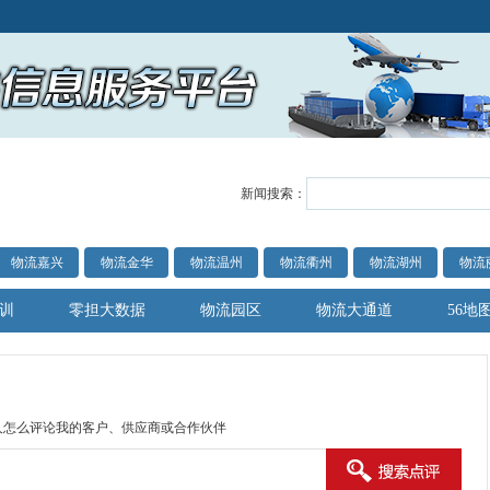
新闻搜索：
物流嘉兴
物流金华
物流温州
物流衢州
物流湖州
物流
训
零担大数据
物流园区
物流大通道
56地
人怎么评论我的客户、供应商或合作伙伴