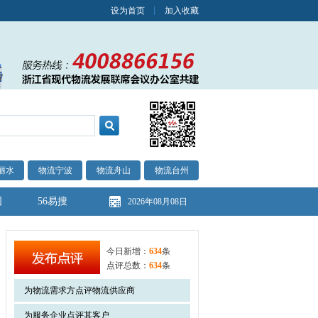
设为首页
加入收藏
丽水
物流宁波
物流舟山
物流台州
图
56易搜
2026年08月08日
今日新增：
634
条
点评总数：
634
条
为物流需求方点评物流供应商
为服务企业点评其客户