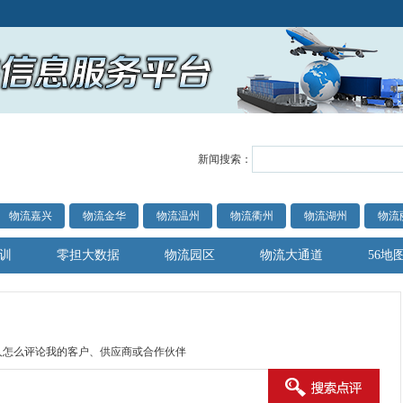
新闻搜索：
物流嘉兴
物流金华
物流温州
物流衢州
物流湖州
物流
训
零担大数据
物流园区
物流大通道
56地
人怎么评论我的客户、供应商或合作伙伴