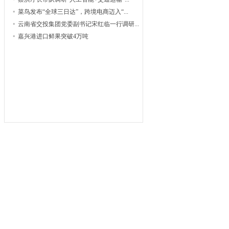
菜鸟发布“全球三日达”，跨境电商迈入“...
云南省交投集团党委副书记宋红临一行调研...
嘉兴港进口鲜果突破4万吨