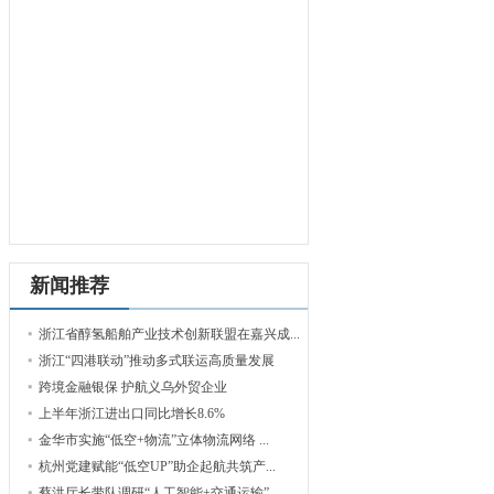
新闻推荐
浙江省醇氢船舶产业技术创新联盟在嘉兴成...
浙江“四港联动”推动多式联运高质量发展
跨境金融银保 护航义乌外贸企业
上半年浙江进出口同比增长8.6%
金华市实施“低空+物流”立体物流网络 ...
杭州党建赋能“低空UP”助企起航共筑产...
蔡洪厅长带队调研“人工智能+交通运输”...