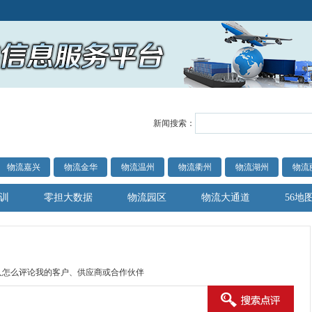
新闻搜索：
物流嘉兴
物流金华
物流温州
物流衢州
物流湖州
物流
训
零担大数据
物流园区
物流大通道
56地
人怎么评论我的客户、供应商或合作伙伴