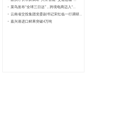
菜鸟发布“全球三日达”，跨境电商迈入“...
云南省交投集团党委副书记宋红临一行调研...
嘉兴港进口鲜果突破4万吨