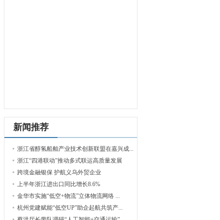
新闻推荐
浙江省醇氢船舶产业技术创新联盟在嘉兴成...
浙江“四港联动”推动多式联运高质量发展
跨境金融银保 护航义乌外贸企业
上半年浙江进出口同比增长8.6%
金华市实施“低空+物流”立体物流网络 ...
杭州党建赋能“低空UP”助企起航共筑产...
蔡洪厅长带队调研“人工智能+交通运输”...