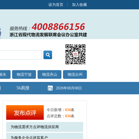
设为首页
加入收藏
丽水
物流宁波
物流舟山
物流台州
图
56易搜
2026年08月08日
今日新增：
634
条
点评总数：
634
条
为物流需求方点评物流供应商
为服务企业点评其客户