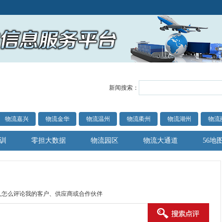
新闻搜索：
物流嘉兴
物流金华
物流温州
物流衢州
物流湖州
物流
训
零担大数据
物流园区
物流大通道
56地
人怎么评论我的客户、供应商或合作伙伴