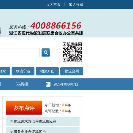
设为首页
加入收藏
丽水
物流宁波
物流舟山
物流台州
图
56易搜
2026年08月07日
今日新增：
634
条
点评总数：
634
条
为物流需求方点评物流供应商
为服务企业点评其客户