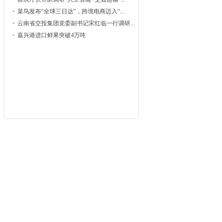
菜鸟发布“全球三日达”，跨境电商迈入“...
云南省交投集团党委副书记宋红临一行调研...
嘉兴港进口鲜果突破4万吨