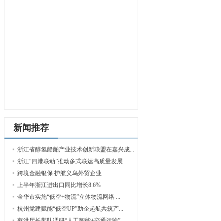
新闻推荐
浙江省醇氢船舶产业技术创新联盟在嘉兴成...
浙江“四港联动”推动多式联运高质量发展
跨境金融银保 护航义乌外贸企业
上半年浙江进出口同比增长8.6%
金华市实施“低空+物流”立体物流网络 ...
杭州党建赋能“低空UP”助企起航共筑产...
蔡洪厅长带队调研“人工智能+交通运输”...