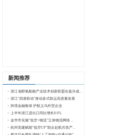
新闻推荐
浙江省醇氢船舶产业技术创新联盟在嘉兴成...
浙江“四港联动”推动多式联运高质量发展
跨境金融银保 护航义乌外贸企业
上半年浙江进出口同比增长8.6%
金华市实施“低空+物流”立体物流网络 ...
杭州党建赋能“低空UP”助企起航共筑产...
蔡洪厅长带队调研“人工智能+交通运输”...