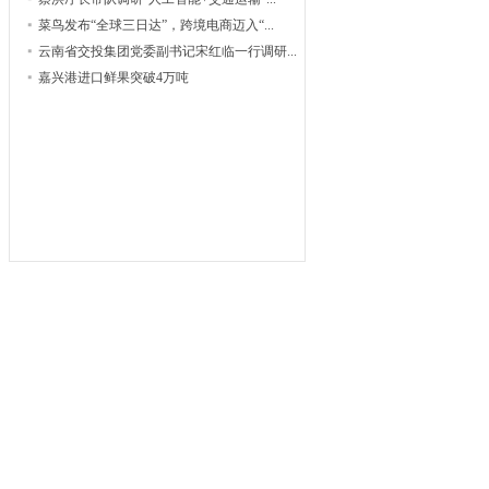
菜鸟发布“全球三日达”，跨境电商迈入“...
云南省交投集团党委副书记宋红临一行调研...
嘉兴港进口鲜果突破4万吨