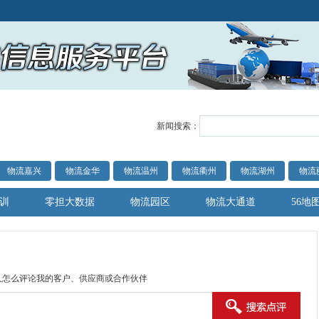
新闻搜索：
物流嘉兴
物流金华
物流温州
物流衢州
物流湖州
物流
训
零担大数据
物流园区
物流大通道
56地
人怎么评论我的客户、供应商或合作伙伴