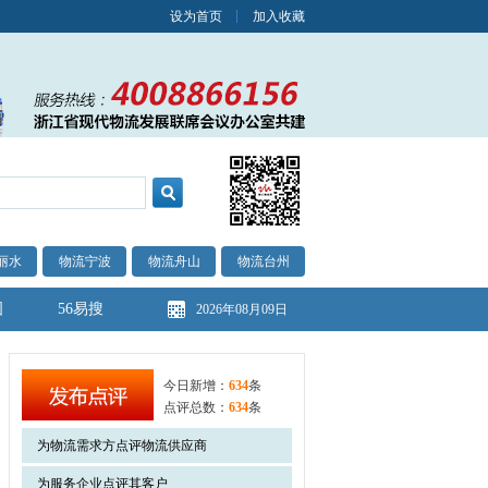
设为首页
加入收藏
丽水
物流宁波
物流舟山
物流台州
图
56易搜
2026年08月09日
今日新增：
634
条
点评总数：
634
条
为物流需求方点评物流供应商
为服务企业点评其客户