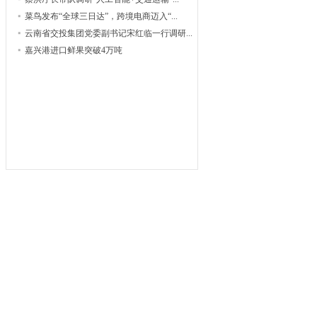
菜鸟发布“全球三日达”，跨境电商迈入“...
云南省交投集团党委副书记宋红临一行调研...
嘉兴港进口鲜果突破4万吨