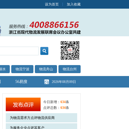
设为首页
加入收藏
丽水
物流宁波
物流舟山
物流台州
图
56易搜
2026年08月09日
今日新增：
634
条
点评总数：
634
条
为物流需求方点评物流供应商
为服务企业点评其客户