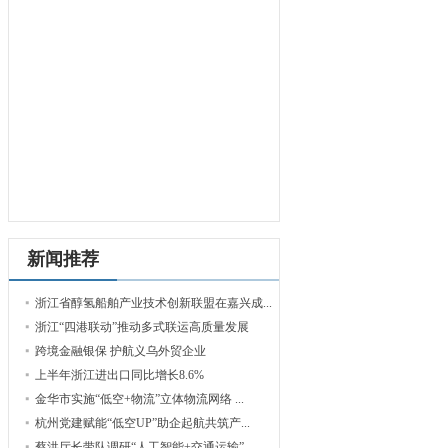
新闻推荐
浙江省醇氢船舶产业技术创新联盟在嘉兴成...
浙江“四港联动”推动多式联运高质量发展
跨境金融银保 护航义乌外贸企业
上半年浙江进出口同比增长8.6%
金华市实施“低空+物流”立体物流网络 ...
杭州党建赋能“低空UP”助企起航共筑产...
蔡洪厅长带队调研“人工智能+交通运输”...