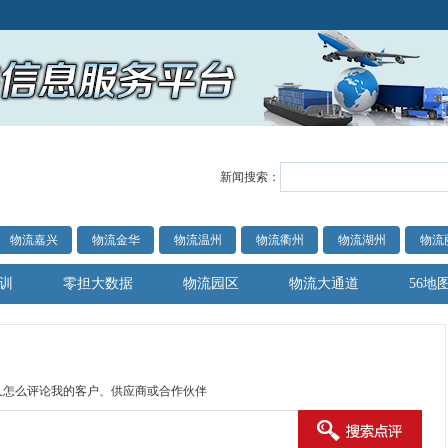
新闻搜索：
物流嘉兴
物流金华
物流温州
物流衢州
物流湖州
物流
训
零担大数据
物流园区
物流大通道
56地
人怎么评论我的客户、供应商或合作伙伴