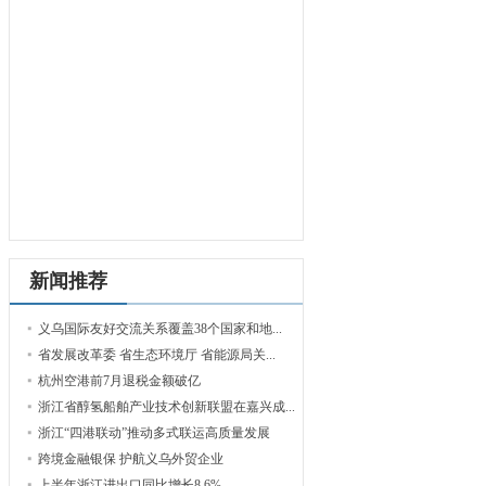
新闻推荐
义乌国际友好交流关系覆盖38个国家和地...
省发展改革委 省生态环境厅 省能源局关...
杭州空港前7月退税金额破亿
浙江省醇氢船舶产业技术创新联盟在嘉兴成...
浙江“四港联动”推动多式联运高质量发展
跨境金融银保 护航义乌外贸企业
上半年浙江进出口同比增长8.6%