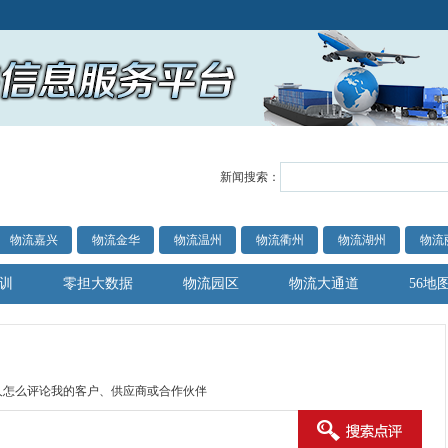
新闻搜索：
物流嘉兴
物流金华
物流温州
物流衢州
物流湖州
物流
训
零担大数据
物流园区
物流大通道
56地
人怎么评论我的客户、供应商或合作伙伴