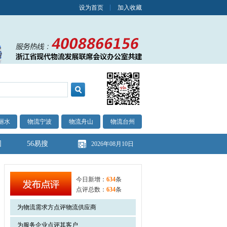
设为首页
加入收藏
丽水
物流宁波
物流舟山
物流台州
图
56易搜
2026年08月10日
今日新增：
634
条
点评总数：
634
条
为物流需求方点评物流供应商
为服务企业点评其客户