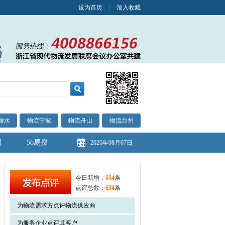
设为首页
加入收藏
丽水
物流宁波
物流舟山
物流台州
图
56易搜
2026年08月07日
今日新增：
634
条
点评总数：
634
条
为物流需求方点评物流供应商
为服务企业点评其客户