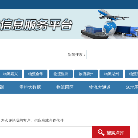
新闻搜索：
物流嘉兴
物流金华
物流温州
物流衢州
物流湖州
物流
训
零担大数据
物流园区
物流大通道
56地
人怎么评论我的客户、供应商或合作伙伴