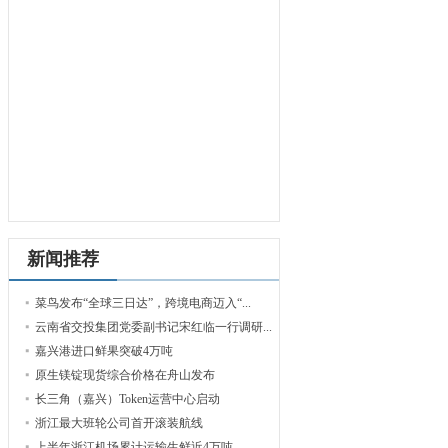
新闻推荐
菜鸟发布“全球三日达”，跨境电商迈入“...
云南省交投集团党委副书记宋红临一行调研...
嘉兴港进口鲜果突破4万吨
原生镁锭现货综合价格在舟山发布
长三角（嘉兴）Token运营中心启动
浙江最大班轮公司首开滚装航线
上半年浙江机场累计运输生鲜近4万吨