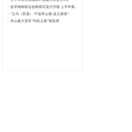
金华海铁联运创新模式迭代升级 上半年集...
“义乌（苏溪）-宁波舟山港-连云港港”...
舟山最大货车“司机之家”将投用