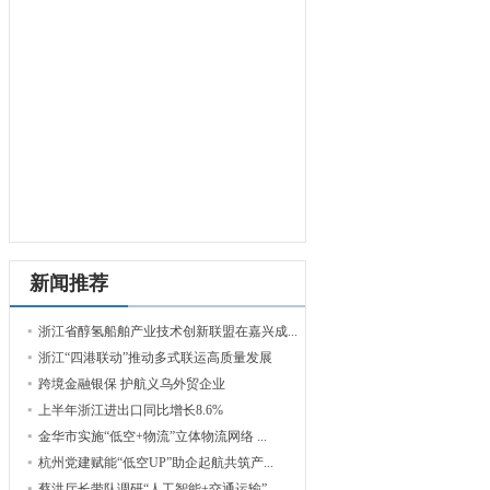
新闻推荐
浙江省醇氢船舶产业技术创新联盟在嘉兴成...
浙江“四港联动”推动多式联运高质量发展
跨境金融银保 护航义乌外贸企业
上半年浙江进出口同比增长8.6%
金华市实施“低空+物流”立体物流网络 ...
杭州党建赋能“低空UP”助企起航共筑产...
蔡洪厅长带队调研“人工智能+交通运输”...