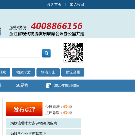
设为首页
加入收藏
丽水
物流宁波
物流舟山
物流台州
图
56易搜
2026年08月08日
今日新增：
634
条
点评总数：
634
条
为物流需求方点评物流供应商
为服务企业点评其客户