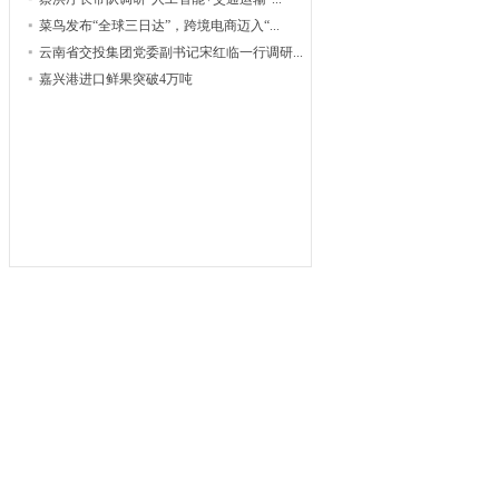
菜鸟发布“全球三日达”，跨境电商迈入“...
云南省交投集团党委副书记宋红临一行调研...
嘉兴港进口鲜果突破4万吨