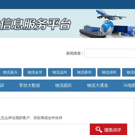
新闻搜索：
物流嘉兴
物流金华
物流温州
物流衢州
物流湖州
物流
训
零担大数据
物流园区
物流大通道
56地
人怎么评论我的客户、供应商或合作伙伴