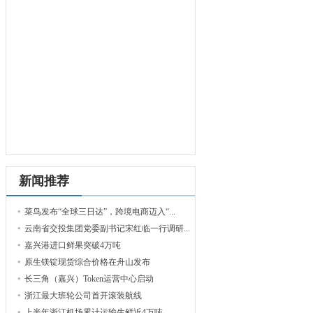
新闻推荐
菜鸟发布“全球三日达”，跨境电商迈入“...
云南省交投集团党委副书记宋红临一行调研...
嘉兴港进口鲜果突破4万吨
原生镁锭现货综合价格在舟山发布
长三角（嘉兴）Token运营中心启动
浙江最大班轮公司首开滚装航线
上半年浙江机场累计运输生鲜近4万吨