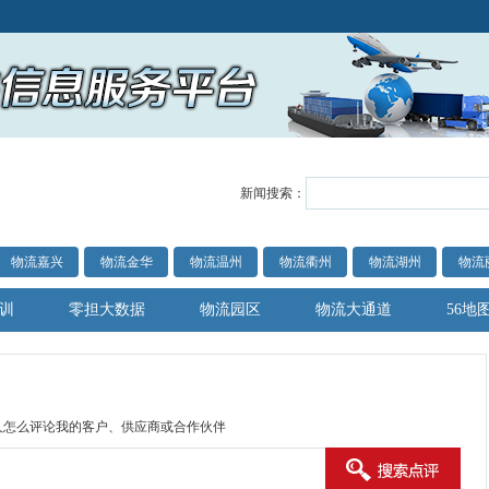
新闻搜索：
物流嘉兴
物流金华
物流温州
物流衢州
物流湖州
物流
训
零担大数据
物流园区
物流大通道
56地
人怎么评论我的客户、供应商或合作伙伴