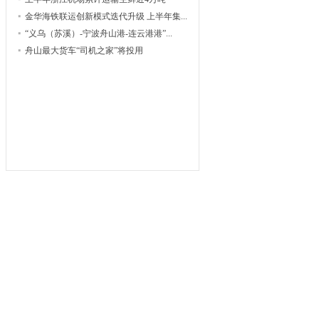
金华海铁联运创新模式迭代升级 上半年集...
“义乌（苏溪）-宁波舟山港-连云港港”...
舟山最大货车“司机之家”将投用