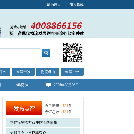
设为首页
加入收藏
丽水
物流宁波
物流舟山
物流台州
图
56易搜
2026年08月06日
今日新增：
634
条
点评总数：
634
条
为物流需求方点评物流供应商
为服务企业点评其客户