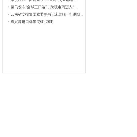
菜鸟发布“全球三日达”，跨境电商迈入“...
云南省交投集团党委副书记宋红临一行调研...
嘉兴港进口鲜果突破4万吨