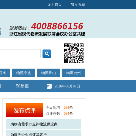
设为首页
加入收藏
丽水
物流宁波
物流舟山
物流台州
图
56易搜
2026年08月07日
今日新增：
634
条
点评总数：
634
条
为物流需求方点评物流供应商
为服务企业点评其客户