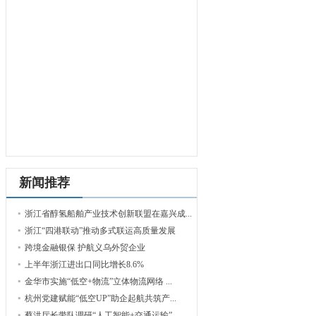
新闻推荐
浙江省醇氢船舶产业技术创新联盟在嘉兴成...
浙江“四港联动”推动多式联运高质量发展
跨境金融银保 护航义乌外贸企业
上半年浙江进出口同比增长8.6%
金华市实施“低空+物流”立体物流网络 ...
杭州党建赋能“低空UP”助企起航共筑产...
蔡洪厅长带队调研“人工智能+交通运输”...