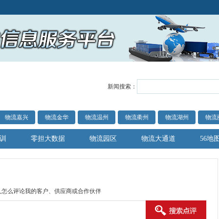
新闻搜索：
物流嘉兴
物流金华
物流温州
物流衢州
物流湖州
物流
训
零担大数据
物流园区
物流大通道
56地
人怎么评论我的客户、供应商或合作伙伴