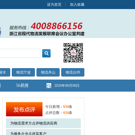
设为首页
加入收藏
丽水
物流宁波
物流舟山
物流台州
图
56易搜
2026年08月08日
今日新增：
634
条
点评总数：
634
条
为物流需求方点评物流供应商
为服务企业点评其客户