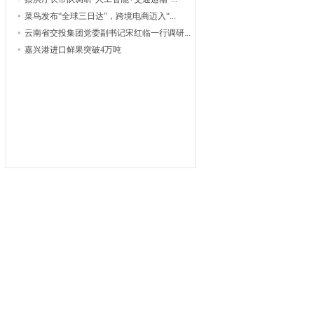
菜鸟发布“全球三日达”，跨境电商迈入“...
云南省交投集团党委副书记宋红临一行调研...
嘉兴港进口鲜果突破4万吨