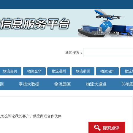
新闻搜索：
物流嘉兴
物流金华
物流温州
物流衢州
物流湖州
物流
训
零担大数据
物流园区
物流大通道
56地
人怎么评论我的客户、供应商或合作伙伴