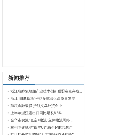
新闻推荐
浙江省醇氢船舶产业技术创新联盟在嘉兴成...
浙江“四港联动”推动多式联运高质量发展
跨境金融银保 护航义乌外贸企业
上半年浙江进出口同比增长8.6%
金华市实施“低空+物流”立体物流网络 ...
杭州党建赋能“低空UP”助企起航共筑产...
蔡洪厅长带队调研“人工智能+交通运输”...