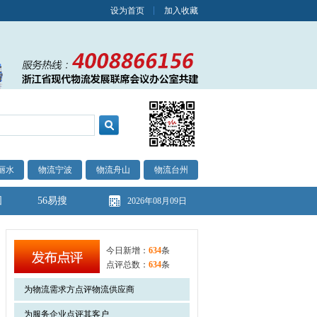
设为首页
加入收藏
丽水
物流宁波
物流舟山
物流台州
图
56易搜
2026年08月09日
今日新增：
634
条
点评总数：
634
条
为物流需求方点评物流供应商
为服务企业点评其客户