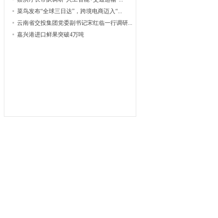
菜鸟发布“全球三日达”，跨境电商迈入“...
云南省交投集团党委副书记宋红临一行调研...
嘉兴港进口鲜果突破4万吨