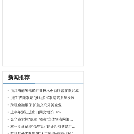
新闻推荐
浙江省醇氢船舶产业技术创新联盟在嘉兴成...
浙江“四港联动”推动多式联运高质量发展
跨境金融银保 护航义乌外贸企业
上半年浙江进出口同比增长8.6%
金华市实施“低空+物流”立体物流网络 ...
杭州党建赋能“低空UP”助企起航共筑产...
蔡洪厅长带队调研“人工智能+交通运输”...