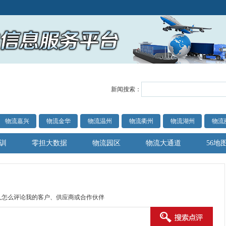
新闻搜索：
物流嘉兴
物流金华
物流温州
物流衢州
物流湖州
物流
训
零担大数据
物流园区
物流大通道
56地
人怎么评论我的客户、供应商或合作伙伴