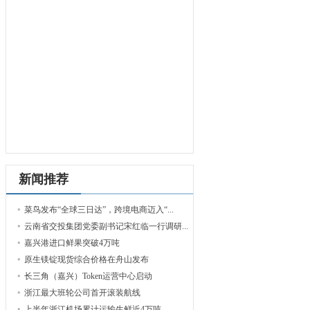
新闻推荐
菜鸟发布“全球三日达”，跨境电商迈入“...
云南省交投集团党委副书记宋红临一行调研...
嘉兴港进口鲜果突破4万吨
原生镁锭现货综合价格在舟山发布
长三角（嘉兴）Token运营中心启动
浙江最大班轮公司首开滚装航线
上半年浙江机场累计运输生鲜近4万吨