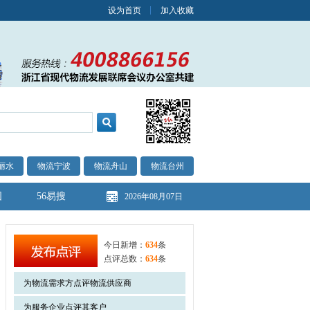
设为首页
加入收藏
丽水
物流宁波
物流舟山
物流台州
图
56易搜
2026年08月07日
今日新增：
634
条
点评总数：
634
条
为物流需求方点评物流供应商
为服务企业点评其客户