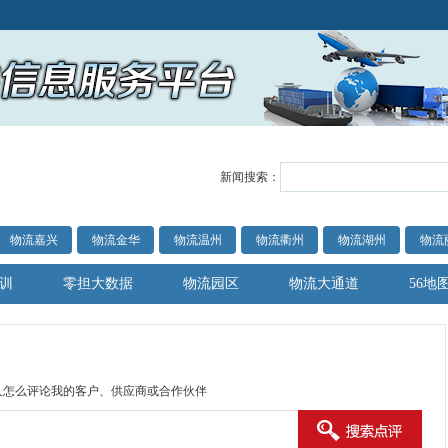
新闻搜索：
物流嘉兴
物流金华
物流温州
物流衢州
物流湖州
物流
训
零担大数据
物流园区
物流大通道
56地
人怎么评论我的客户、供应商或合作伙伴