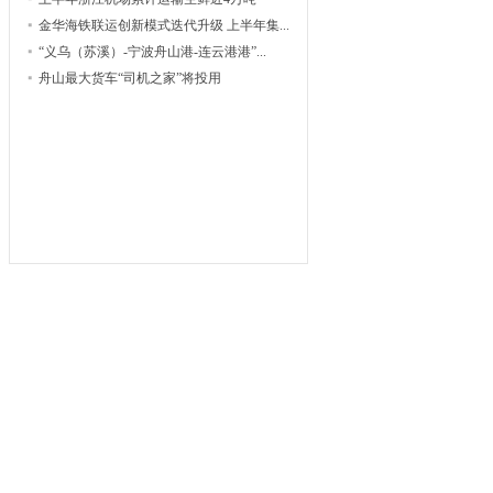
金华海铁联运创新模式迭代升级 上半年集...
“义乌（苏溪）-宁波舟山港-连云港港”...
舟山最大货车“司机之家”将投用