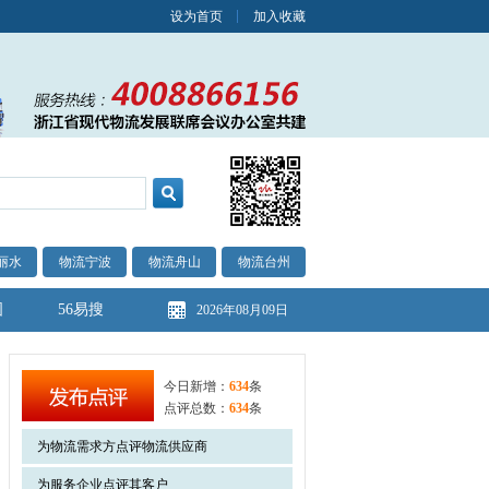
设为首页
加入收藏
丽水
物流宁波
物流舟山
物流台州
图
56易搜
2026年08月09日
今日新增：
634
条
点评总数：
634
条
为物流需求方点评物流供应商
为服务企业点评其客户