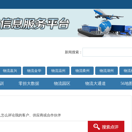
新闻搜索：
物流嘉兴
物流金华
物流温州
物流衢州
物流湖州
物流
训
零担大数据
物流园区
物流大通道
56地
人怎么评论我的客户、供应商或合作伙伴