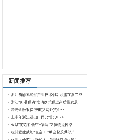
新闻推荐
浙江省醇氢船舶产业技术创新联盟在嘉兴成...
浙江“四港联动”推动多式联运高质量发展
跨境金融银保 护航义乌外贸企业
上半年浙江进出口同比增长8.6%
金华市实施“低空+物流”立体物流网络 ...
杭州党建赋能“低空UP”助企起航共筑产...
蔡洪厅长带队调研“人工智能+交通运输”...