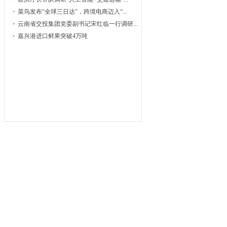
菜鸟发布“全球三日达”，跨境电商迈入“...
云南省交投集团党委副书记宋红临一行调研...
嘉兴港进口鲜果突破4万吨