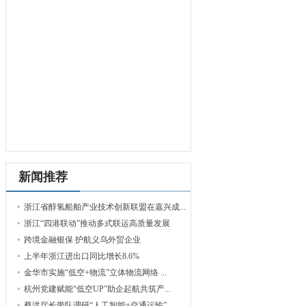
新闻推荐
浙江省醇氢船舶产业技术创新联盟在嘉兴成...
浙江“四港联动”推动多式联运高质量发展
跨境金融银保 护航义乌外贸企业
上半年浙江进出口同比增长8.6%
金华市实施“低空+物流”立体物流网络 ...
杭州党建赋能“低空UP”助企起航共筑产...
蔡洪厅长带队调研“人工智能+交通运输”...