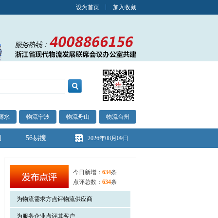
设为首页
加入收藏
丽水
物流宁波
物流舟山
物流台州
图
56易搜
2026年08月09日
今日新增：
634
条
点评总数：
634
条
为物流需求方点评物流供应商
为服务企业点评其客户