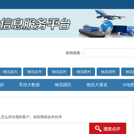
新闻搜索：
物流嘉兴
物流金华
物流温州
物流衢州
物流湖州
物流
训
零担大数据
物流园区
物流大通道
56地
人怎么评论我的客户、供应商或合作伙伴