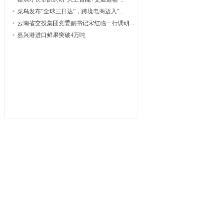
菜鸟发布“全球三日达”，跨境电商迈入“...
云南省交投集团党委副书记宋红临一行调研...
嘉兴港进口鲜果突破4万吨