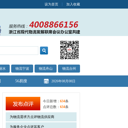
设为首页
加入收藏
丽水
物流宁波
物流舟山
物流台州
图
56易搜
2026年08月08日
今日新增：
634
条
点评总数：
634
条
为物流需求方点评物流供应商
为服务企业点评其客户