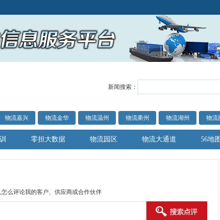
新闻搜索：
物流嘉兴
物流金华
物流温州
物流衢州
物流湖州
物流
训
零担大数据
物流园区
物流大通道
56地
人怎么评论我的客户、供应商或合作伙伴