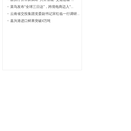
菜鸟发布“全球三日达”，跨境电商迈入“...
云南省交投集团党委副书记宋红临一行调研...
嘉兴港进口鲜果突破4万吨