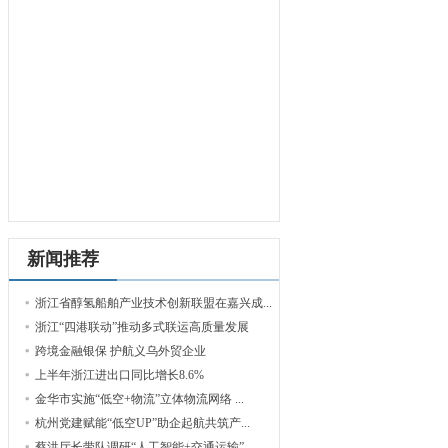
新闻推荐
浙江省醇氢船舶产业技术创新联盟在嘉兴成...
浙江“四港联动”推动多式联运高质量发展
跨境金融银保 护航义乌外贸企业
上半年浙江进出口同比增长8.6%
金华市实施“低空+物流”立体物流网络 ...
杭州党建赋能“低空UP”助企起航共筑产...
蔡洪厅长带队调研“人工智能+交通运输”...