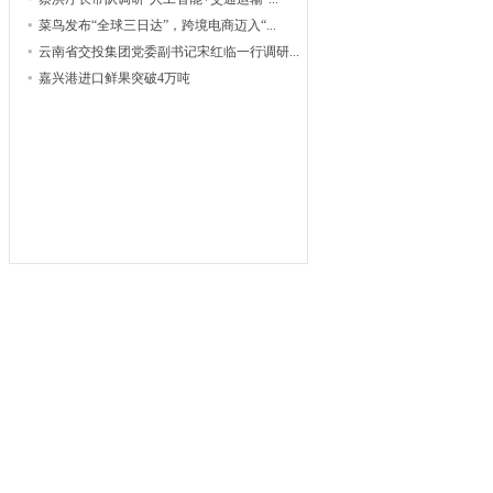
菜鸟发布“全球三日达”，跨境电商迈入“...
云南省交投集团党委副书记宋红临一行调研...
嘉兴港进口鲜果突破4万吨