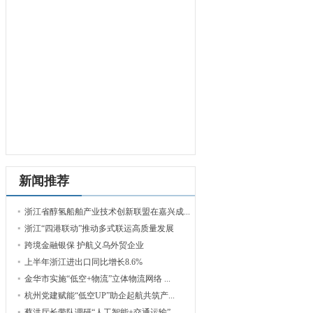
新闻推荐
浙江省醇氢船舶产业技术创新联盟在嘉兴成...
浙江“四港联动”推动多式联运高质量发展
跨境金融银保 护航义乌外贸企业
上半年浙江进出口同比增长8.6%
金华市实施“低空+物流”立体物流网络 ...
杭州党建赋能“低空UP”助企起航共筑产...
蔡洪厅长带队调研“人工智能+交通运输”...