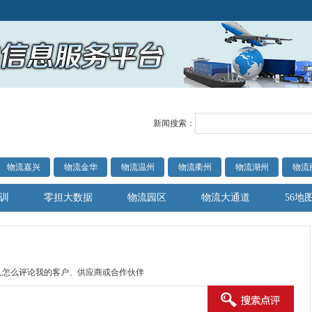
新闻搜索：
物流嘉兴
物流金华
物流温州
物流衢州
物流湖州
物流
训
零担大数据
物流园区
物流大通道
56地
人怎么评论我的客户、供应商或合作伙伴