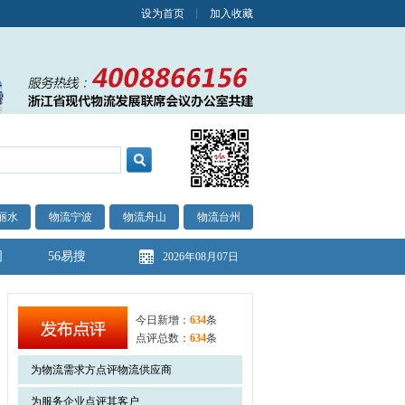
设为首页
加入收藏
丽水
物流宁波
物流舟山
物流台州
图
56易搜
2026年08月07日
今日新增：
634
条
点评总数：
634
条
为物流需求方点评物流供应商
为服务企业点评其客户