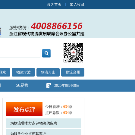
设为首页
加入收藏
丽水
物流宁波
物流舟山
物流台州
图
56易搜
2026年08月08日
今日新增：
634
条
点评总数：
634
条
为物流需求方点评物流供应商
为服务企业点评其客户