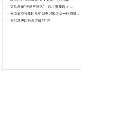
菜鸟发布“全球三日达”，跨境电商迈入“...
云南省交投集团党委副书记宋红临一行调研...
嘉兴港进口鲜果突破4万吨