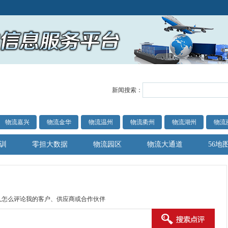
新闻搜索：
物流嘉兴
物流金华
物流温州
物流衢州
物流湖州
物流
训
零担大数据
物流园区
物流大通道
56地
人怎么评论我的客户、供应商或合作伙伴