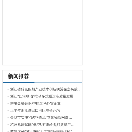
新闻推荐
浙江省醇氢船舶产业技术创新联盟在嘉兴成...
浙江“四港联动”推动多式联运高质量发展
跨境金融银保 护航义乌外贸企业
上半年浙江进出口同比增长8.6%
金华市实施“低空+物流”立体物流网络 ...
杭州党建赋能“低空UP”助企起航共筑产...
蔡洪厅长带队调研“人工智能+交通运输”...