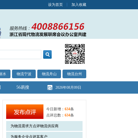
设为首页
加入收藏
丽水
物流宁波
物流舟山
物流台州
图
56易搜
2026年08月09日
今日新增：
634
条
点评总数：
634
条
为物流需求方点评物流供应商
为服务企业点评其客户