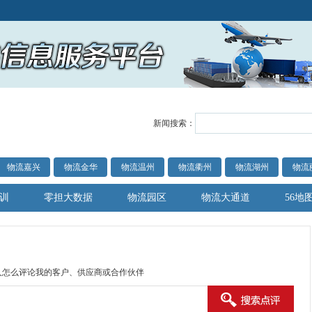
新闻搜索：
物流嘉兴
物流金华
物流温州
物流衢州
物流湖州
物流
训
零担大数据
物流园区
物流大通道
56地
人怎么评论我的客户、供应商或合作伙伴