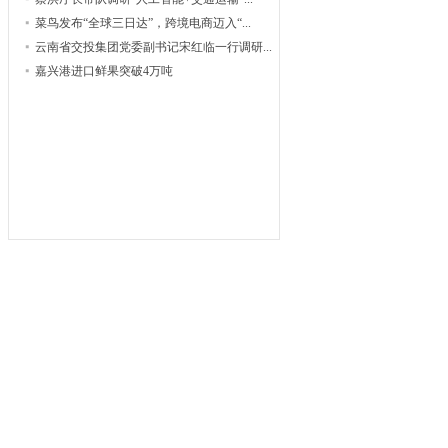
菜鸟发布“全球三日达”，跨境电商迈入“...
云南省交投集团党委副书记宋红临一行调研...
嘉兴港进口鲜果突破4万吨