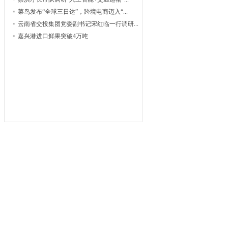
菜鸟发布“全球三日达”，跨境电商迈入“...
云南省交投集团党委副书记宋红临一行调研...
嘉兴港进口鲜果突破4万吨