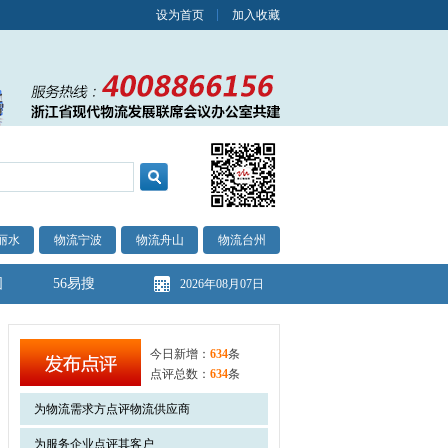
设为首页
加入收藏
丽水
物流宁波
物流舟山
物流台州
图
56易搜
2026年08月07日
今日新增：
634
条
点评总数：
634
条
为物流需求方点评物流供应商
为服务企业点评其客户