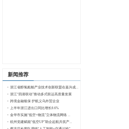
新闻推荐
浙江省醇氢船舶产业技术创新联盟在嘉兴成...
浙江“四港联动”推动多式联运高质量发展
跨境金融银保 护航义乌外贸企业
上半年浙江进出口同比增长8.6%
金华市实施“低空+物流”立体物流网络 ...
杭州党建赋能“低空UP”助企起航共筑产...
蔡洪厅长带队调研“人工智能+交通运输”...