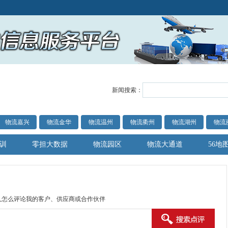
新闻搜索：
物流嘉兴
物流金华
物流温州
物流衢州
物流湖州
物流
训
零担大数据
物流园区
物流大通道
56地
人怎么评论我的客户、供应商或合作伙伴