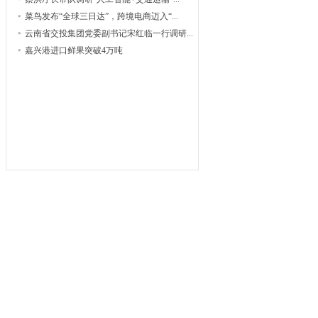
菜鸟发布“全球三日达”，跨境电商迈入“...
云南省交投集团党委副书记宋红临一行调研...
嘉兴港进口鲜果突破4万吨