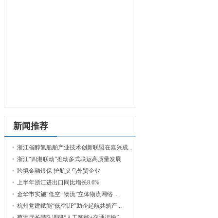
新闻推荐
浙江省醇氢船舶产业技术创新联盟在嘉兴成...
浙江“四港联动”推动多式联运高质量发展
跨境金融银保 护航义乌外贸企业
上半年浙江进出口同比增长8.6%
金华市实施“低空+物流”立体物流网络 ...
杭州党建赋能“低空UP”助企起航共筑产...
蔡洪厅长带队调研“人工智能+交通运输”...