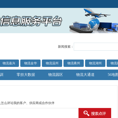
新闻搜索：
物流嘉兴
物流金华
物流温州
物流衢州
物流湖州
物流
训
零担大数据
物流园区
物流大通道
56地
人怎么评论我的客户、供应商或合作伙伴