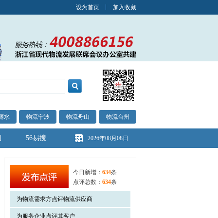
设为首页
加入收藏
丽水
物流宁波
物流舟山
物流台州
图
56易搜
2026年08月08日
今日新增：
634
条
点评总数：
634
条
为物流需求方点评物流供应商
为服务企业点评其客户