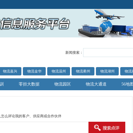
新闻搜索：
物流嘉兴
物流金华
物流温州
物流衢州
物流湖州
物流
训
零担大数据
物流园区
物流大通道
56地
人怎么评论我的客户、供应商或合作伙伴