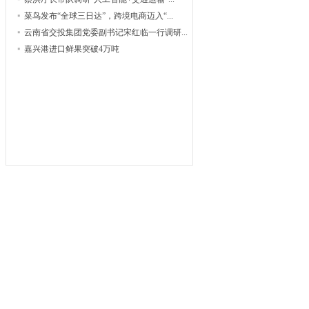
菜鸟发布“全球三日达”，跨境电商迈入“...
云南省交投集团党委副书记宋红临一行调研...
嘉兴港进口鲜果突破4万吨