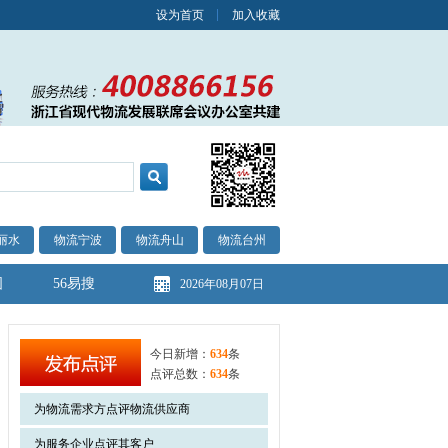
设为首页
加入收藏
丽水
物流宁波
物流舟山
物流台州
图
56易搜
2026年08月07日
今日新增：
634
条
点评总数：
634
条
为物流需求方点评物流供应商
为服务企业点评其客户