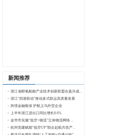
新闻推荐
浙江省醇氢船舶产业技术创新联盟在嘉兴成...
浙江“四港联动”推动多式联运高质量发展
跨境金融银保 护航义乌外贸企业
上半年浙江进出口同比增长8.6%
金华市实施“低空+物流”立体物流网络 ...
杭州党建赋能“低空UP”助企起航共筑产...
蔡洪厅长带队调研“人工智能+交通运输”...