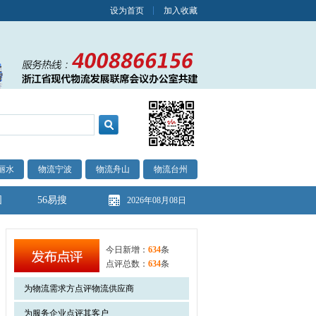
设为首页
加入收藏
丽水
物流宁波
物流舟山
物流台州
图
56易搜
2026年08月08日
今日新增：
634
条
点评总数：
634
条
为物流需求方点评物流供应商
为服务企业点评其客户