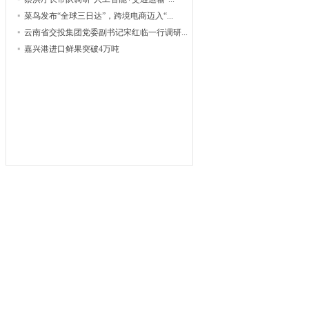
菜鸟发布“全球三日达”，跨境电商迈入“...
云南省交投集团党委副书记宋红临一行调研...
嘉兴港进口鲜果突破4万吨