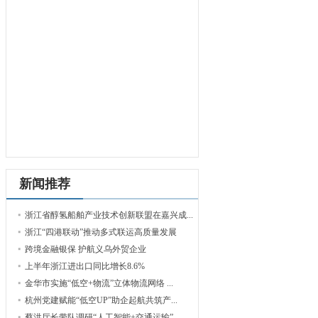
新闻推荐
浙江省醇氢船舶产业技术创新联盟在嘉兴成...
浙江“四港联动”推动多式联运高质量发展
跨境金融银保 护航义乌外贸企业
上半年浙江进出口同比增长8.6%
金华市实施“低空+物流”立体物流网络 ...
杭州党建赋能“低空UP”助企起航共筑产...
蔡洪厅长带队调研“人工智能+交通运输”...