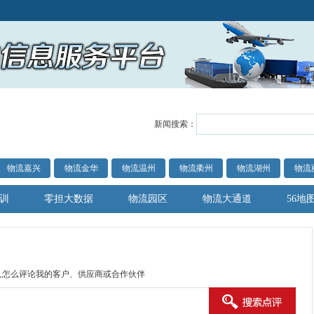
新闻搜索：
物流嘉兴
物流金华
物流温州
物流衢州
物流湖州
物流
训
零担大数据
物流园区
物流大通道
56地
人怎么评论我的客户、供应商或合作伙伴