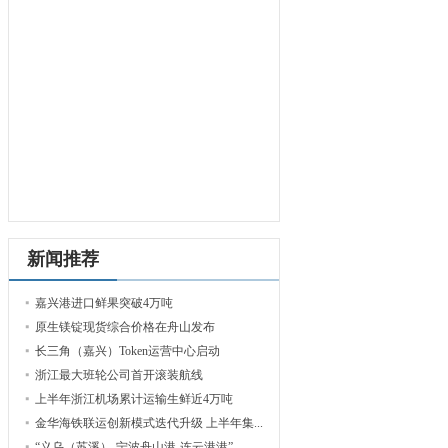
新闻推荐
嘉兴港进口鲜果突破4万吨
原生镁锭现货综合价格在舟山发布
长三角（嘉兴）Token运营中心启动
浙江最大班轮公司首开滚装航线
上半年浙江机场累计运输生鲜近4万吨
金华海铁联运创新模式迭代升级 上半年集...
“义乌（苏溪）-宁波舟山港-连云港港”...