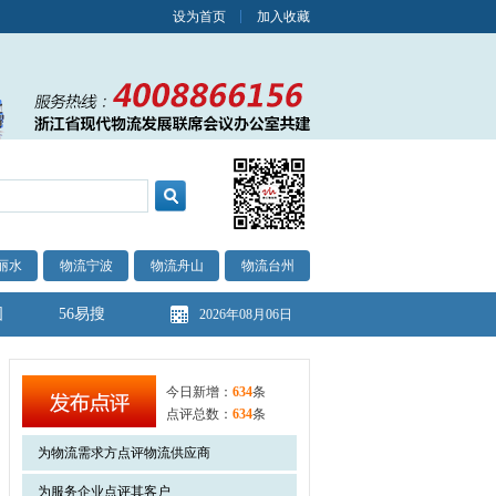
设为首页
加入收藏
丽水
物流宁波
物流舟山
物流台州
图
56易搜
2026年08月06日
今日新增：
634
条
点评总数：
634
条
为物流需求方点评物流供应商
为服务企业点评其客户