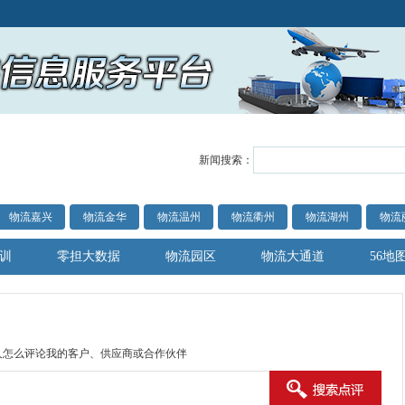
新闻搜索：
物流嘉兴
物流金华
物流温州
物流衢州
物流湖州
物流
训
零担大数据
物流园区
物流大通道
56地
人怎么评论我的客户、供应商或合作伙伴